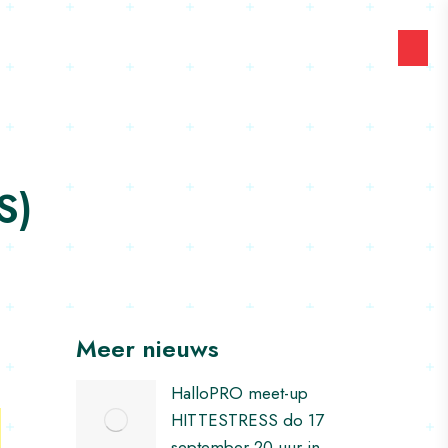
S)
Meer nieuws
HalloPRO meet-up
HITTESTRESS do 17
september 20 uur in