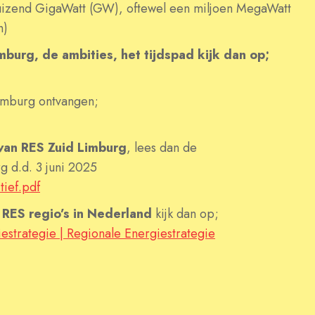
 duizend GigaWatt (GW), oftewel een miljoen MegaWatt
h)
burg, de ambities, het tijdspad kijk dan op;
imburg ontvangen;
 van RES Zuid Limburg
, lees dan de
 d.d. 3 juni 2025
ief.pdf
RES regio’s in Nederland
kijk dan op;
strategie | Regionale Energiestrategie