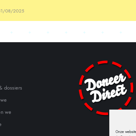
31/08/2025
& dossiers
 we
en we
e
Onze website