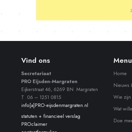
Vind ons
Menu
Secretariaat
Home
PRO Eijsden-Margraten
Nieuws 
Eijkerstraat 46, 6269 BN Margraten
Wie zijn
T 06 – 1251 0815
info[a]PRO-eijsdenmargraten.nl
Wat will
statuten + financieel verslag
Doe me
PROclaimer