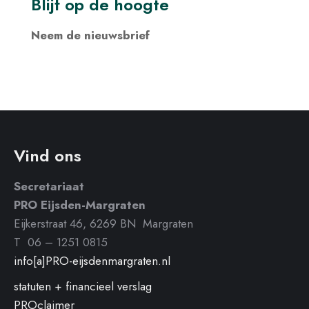
Blijf op de hoogte
Neem de nieuwsbrief
Vind ons
Secretariaat
PRO Eijsden-Margraten
Eijkerstraat 46, 6269 BN Margraten
T 06 – 1251 0815
info[a]PRO-eijsdenmargraten.nl
statuten + financieel verslag
PROclaimer